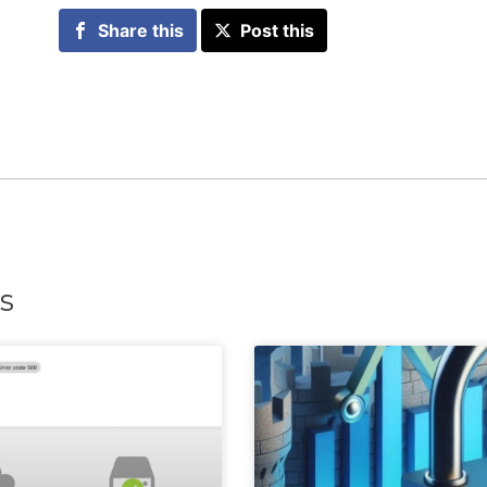
Share this
Post this
s