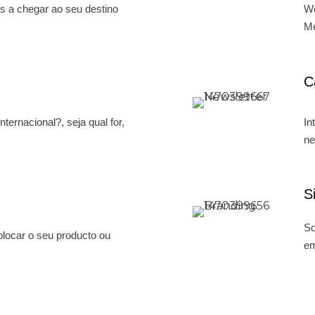
s a chegar ao seu destino
We
Me
C
In
ernacional?, seja qual for,
ne
S
So
locar o seu producto ou
em