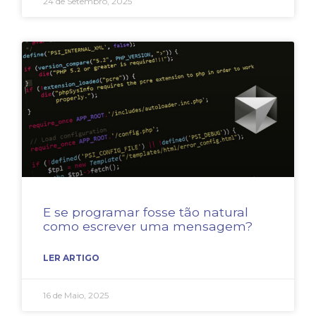
24 de Setembro, 2025
E se programar fosse tão natural
como escrever uma mensagem?
LER ARTIGO
16 de Maio, 2025