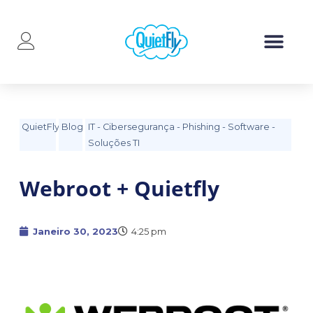
QuietFly
Blog
IT
-
Cibersegurança
-
Phishing
-
Software
-
Soluções TI
Webroot + Quietfly
Janeiro 30, 2023
4:25 pm