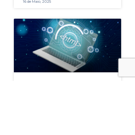
16 de Maio, 2025
O Futuro Do
Desenvolvimento Web Na
Era Da Inteligência Artificial
O desenvolvimento Web está a sofrer
uma profunda transformação, em
grande parte impulsionada pelos