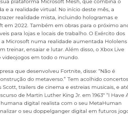
 sua plataforma Microsoft Mesh, que combina o
 a realidade virtual. No início deste mês, a
trazer realidade mista, incluindo hologramas e
soft em 2022. Também em obras para o próximo an
eis para lojas e locais de trabalho. O Exército dos
m a Microsoft numa realidade aumentada Hololens
 treinar, ensaiar e lutar. Além disso, o Xbox Live
e videojogos em todo o mundo.
esa que desenvolveu Fortnite, disse: “Não é
 construção do metaverso.” Tem acolhido concerto
Scott, trailers de cinema e estreias musicais, e at
iscurso de Martin Luther King Jr. em 1963″ “I Have 
o humana digital realista com o seu MetaHuman
nalizar o seu doppelganger digital em futuros jog