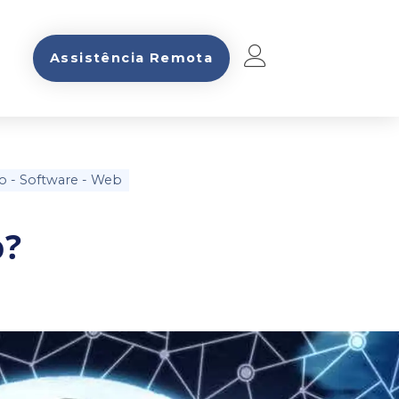
Assistência Remota
o
-
Software
-
Web
o?