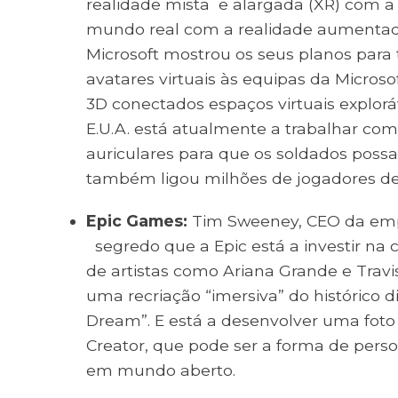
realidade mista e alargada (XR) com a
mundo real com a realidade aumentada e
Microsoft mostrou os seus planos para 
avatares virtuais às equipas da Micro
3D conectados espaços virtuais exploráv
E.U.A. está atualmente a trabalhar co
auriculares para que os soldados possam
também ligou milhões de jogadores d
Epic Games:
Tim Sweeney, CEO da empr
segredo que a Epic está a investir na
de artistas como Ariana Grande e Travis 
uma recriação “imersiva” do histórico d
Dream”. E está a desenvolver uma fot
Creator, que pode ser a forma de perso
em mundo aberto.