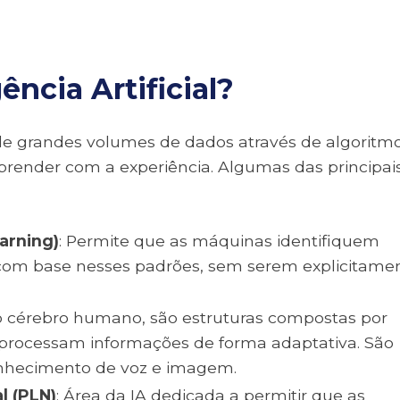
ncia Artificial?
de grandes volumes de dados através de algoritm
render com a experiência. Algumas das principai
arning)
: Permite que as máquinas identifiquem
om base nesses padrões, sem serem explicitame
no cérebro humano, são estruturas compostas por
e processam informações de forma adaptativa. São
nhecimento de voz e imagem.
l (PLN)
: Área da IA dedicada a permitir que as