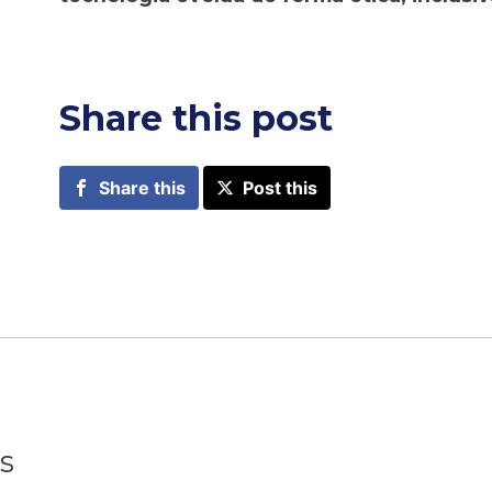
Share this post
Share this
Post this
s