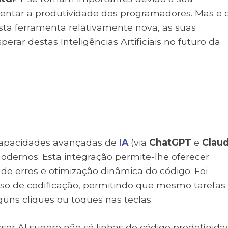
mentar a produtividade dos programadores. Mas e 
esta ferramenta relativamente nova, as suas
erar destas Inteligências Artificiais no futuro da
 capacidades avançadas de
IA
(via
ChatGPT
e
Clau
ernos. Esta integração permite-lhe oferecer
de erros e otimização dinâmica do código. Foi
sso de codificação, permitindo que mesmo tarefas
ns cliques ou toques nas teclas.
or AI sugere não só linhas de código predefinidas