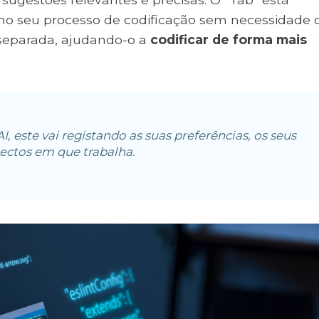
 no seu processo de codificação sem necessidade 
separada, ajudando-o a
codificar de forma mais
I, este vai registando as suas preferências, os seus
ectos em que trabalha.