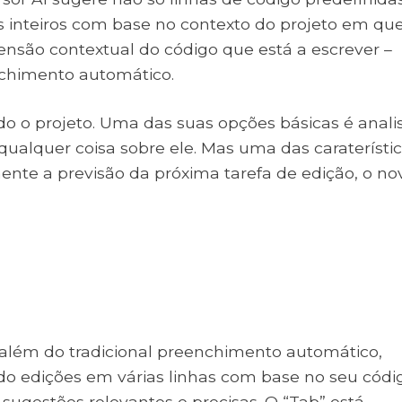
inteiros com base no contexto do projeto em qu
eensão contextual do código que está a escrever –
nchimento automático.
 o projeto. Uma das suas opções básicas é anali
qualquer coisa sobre ele. Mas uma das caraterísti
ente a previsão da próxima tarefa de edição, o no
 além do tradicional preenchimento automático,
do edições em várias linhas com base no seu códi
 sugestões relevantes e precisas. O “Tab” está