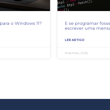
 para o Windows 11?
E se programar foss
escrever uma men
LER ARTIGO
16 de Maio, 2025