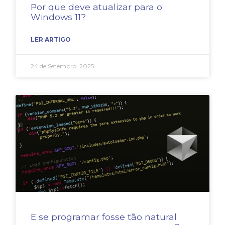
Por que deve atualizar para o
Windows 11?
LER ARTIGO
24 de Setembro, 2025
E se programar fosse tão natural