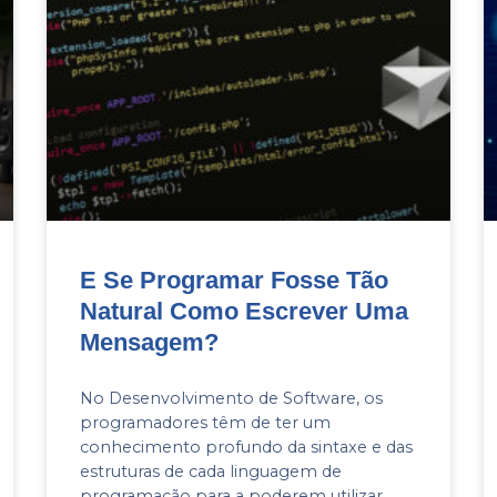
E Se Programar Fosse Tão
Natural Como Escrever Uma
Mensagem?
No Desenvolvimento de Software, os
programadores têm de ter um
conhecimento profundo da sintaxe e das
estruturas de cada linguagem de
programação para a poderem utilizar