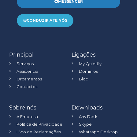
MESSENGER
CONDUZIR ATE NÓS
Principal
Ligações
Serviços
My Quietfly
Assistência
Dominios
Orçamentos
Blog
Contactos
Sobre nós
Downloads
A Empresa
Any Desk
Politica de Privacidade
Skype
Livro de Reclamações
Whatsapp Desktop